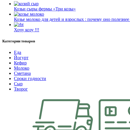
Козьи сыры фермы «Три козы»
Козье молоко для детей и взрослых : почему оно полезнее
Хочу козу !!!
Категории товаров
Еда
Йогурт
Кефир
Молоко
Сметана
Сроки годности
Сыр
Творог